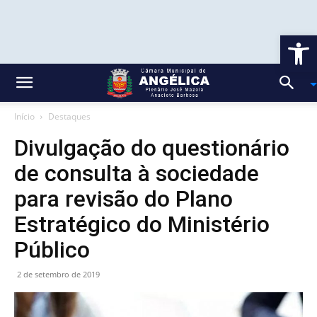
Ab
Início
Destaques
Divulgação do questionário
de consulta à sociedade
para revisão do Plano
Estratégico do Ministério
Público
2 de setembro de 2019