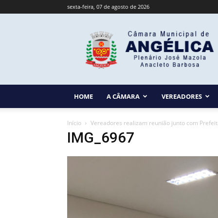
sexta-feira, 07 de agosto de 2026
Câmara
Municipal
de
Angélica
HOME
A CÂMARA
VEREADORES
Início
Vereadores realizam reunião junto com Prefeit
IMG_6967