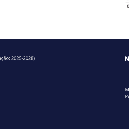
ação: 2025-2028)
N
M
P