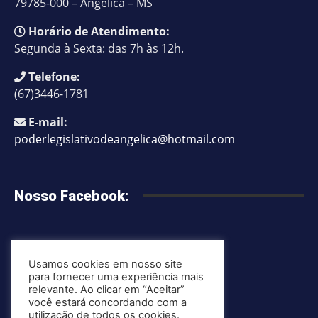
79785-000 – Angélica – MS
Horário de Atendimento:
Segunda à Sexta: das 7h às 12h.
Telefone:
(67)3446-1781
E-mail:
poderlegislativodeangelica@hotmail.com
Nosso Facebook:
Usamos cookies em nosso site
Mapa do site
para fornecer uma experiência mais
Política de Privacidade
relevante. Ao clicar em “Aceitar”
você estará concordando com a
utilização de todos os cookies.