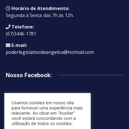
Horário de Atendimento:
Segunda à Sexta: das 7h às 12h.
Telefone:
(67)3446-1781
E-mail:
poderlegislativodeangelica@hotmail.com
Nosso Facebook:
Usamos cookies em nosso site
Mapa do site
para fornecer uma experiência mais
Política de Privacidade
relevante. Ao clicar em “Aceitar”
você estará concordando com a
utilização de todos os cookies.